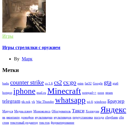
Игры
Игры стрелялки с оружием
By
Марк
Метки
counter strike
cs2
cs:go
gta
badu
cs 1.6
esim
fat32
Google
gta6
Minecraft
iphone
hotspot
mail.ru
notepad++
ozon
steam
whatsapp
telegram
Браузер
tik-tok
vk
War Thunder
wi-fi
windows
Яндекс
Такси
Маруся
Медиа плеер
Моноколесо
Обогреватель
Хэллоуин
вк
вконтакте
домофон
мультиварки
мультиварок
переустановка
погода
сбербанк
сбп
стим
текстовый редактор
тик-ток
форматирование