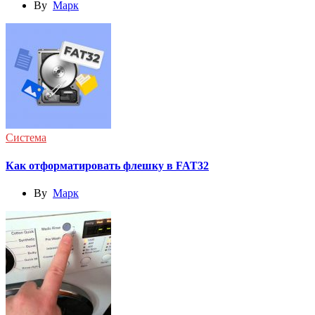
By
Марк
Система
Как отформатировать флешку в FAT32
By
Марк