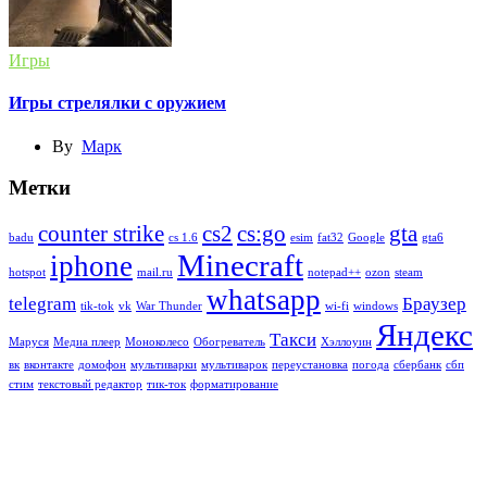
Игры
Игры стрелялки с оружием
By
Марк
Метки
counter strike
cs2
cs:go
gta
badu
cs 1.6
esim
fat32
Google
gta6
Minecraft
iphone
hotspot
mail.ru
notepad++
ozon
steam
whatsapp
telegram
Браузер
tik-tok
vk
War Thunder
wi-fi
windows
Яндекс
Такси
Маруся
Медиа плеер
Моноколесо
Обогреватель
Хэллоуин
вк
вконтакте
домофон
мультиварки
мультиварок
переустановка
погода
сбербанк
сбп
стим
текстовый редактор
тик-ток
форматирование