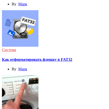
By
Марк
Система
Как отформатировать флешку в FAT32
By
Марк