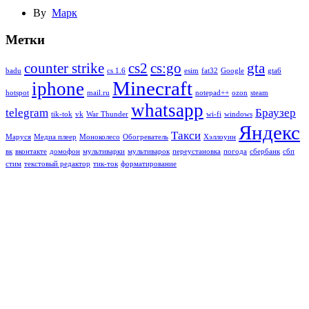
By
Марк
Метки
counter strike
cs2
cs:go
gta
badu
cs 1.6
esim
fat32
Google
gta6
Minecraft
iphone
hotspot
mail.ru
notepad++
ozon
steam
whatsapp
telegram
Браузер
tik-tok
vk
War Thunder
wi-fi
windows
Яндекс
Такси
Маруся
Медиа плеер
Моноколесо
Обогреватель
Хэллоуин
вк
вконтакте
домофон
мультиварки
мультиварок
переустановка
погода
сбербанк
сбп
стим
текстовый редактор
тик-ток
форматирование