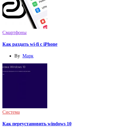
Смартфоны
Как раздать wi-fi с iPhone
By
Марк
Система
Как переустановить windows 10