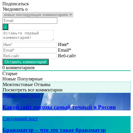
Подписаться
Уведомить о
Имя*
Email*
Веб-сайт
0
комментариев
Старые
Новые
Популярные
Межтекстовые Отзывы
Посмотреть все комментарии
Предыдущий пост
Какой сайт погоды самый точный в России
Следующий пост
Брандмауэр – что это такое брандмауэр