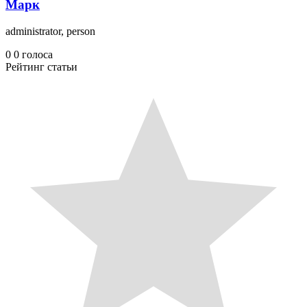
Марк
administrator, person
0
0
голоса
Рейтинг статьи