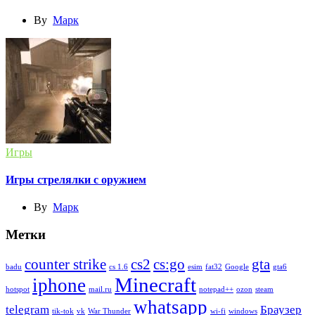
By
Марк
Игры
Игры стрелялки с оружием
By
Марк
Метки
counter strike
cs2
cs:go
gta
badu
cs 1.6
esim
fat32
Google
gta6
Minecraft
iphone
hotspot
mail.ru
notepad++
ozon
steam
whatsapp
telegram
Браузер
tik-tok
vk
War Thunder
wi-fi
windows