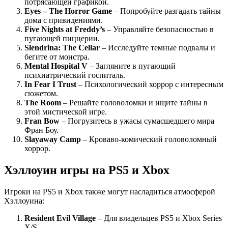
потрясающей графикой.
Eyes – The Horror Game
– Попробуйте разгадать тайны
дома с привидениями.
Five Nights at Freddy’s
– Управляйте безопасностью в
пугающей пиццерии.
Slendrina: The Cellar
– Исследуйте темные подвалы и
бегите от монстра.
Mental Hospital V
– Загляните в пугающий
психиатрический госпиталь.
In Fear I Trust
– Психологический хоррор с интересным
сюжетом.
The Room
– Решайте головоломки и ищите тайны в
этой мистической игре.
Fran Bow
– Погрузитесь в ужасы сумасшедшего мира
Фран Боу.
Slayaway Camp
– Кроваво-комический головоломный
хоррор.
Хэллоуин игры на PS5 и Xbox
Игроки на PS5 и Xbox также могут насладиться атмосферой
Хэллоуина:
Resident Evil Village
– Для владельцев PS5 и Xbox Series
X/S.