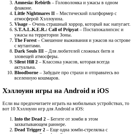
Amnesia: Rebirth
– Головоломка и ужасы в одном
флаконе.
Little Nightmares II
– Мистический платформер с
атмосферой Хэллоуина.
Visage
– Очень страшный хоррор, который вас напугает.
S.T.A.L.K.E.R.: Call of Pripyat
– Постапокалипсис и
ужасы на территории Зоны.
The Forest
– Смешение выживания и ужасов на острове
с мутантами.
Dark Souls III
– Для любителей сложных битв и
зловещей атмосферы.
Silent Hill 2
– Классика ужасов, которая всегда
актуальна.
Bloodborne
– Забудьте про страхи и отправьтесь во
вселенную кошмаров.
Хэллоуин игры на Android и iOS
Если вы предпочитаете играть на мобильных устройствах, то
вот 10 Хэллоуин игр для Android и iOS:
Into the Dead 2
– Бегите от зомби в этом
захватывающем раннере.
Dead Trigger 2
– Еще одна зомби-стрелялка с