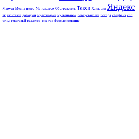
Яндекс
Такси
Маруся
Медиа плеер
Моноколесо
Обогреватель
Хэллоуин
вк
вконтакте
домофон
мультиварки
мультиварок
переустановка
погода
сбербанк
сбп
стим
текстовый редактор
тик-ток
форматирование