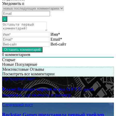
Уведомить о
Имя*
Email*
Веб-сайт
0
комментариев
Старые
Новые
Популярные
Межтекстовые Отзывы
Посмотреть все комментарии
Предыдущий пост
Какие бывают версии игры GTA 5: дата
выпуска, где скачать и размер
Следующий пост
Rockstar Games представила первый трейлер