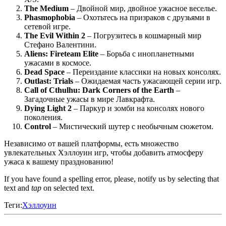
The Medium
– Двойной мир, двойное ужасное веселье.
Phasmophobia
– Охотьтесь на призраков с друзьями в
сетевой игре.
The Evil Within 2
– Погрузитесь в кошмарный мир
Стефано Валентини.
Aliens: Fireteam Elite
– Борьба с инопланетными
ужасами в космосе.
Dead Space
– Переиздание классики на новых консолях.
Outlast: Trials
– Ожидаемая часть ужасающей серии игр.
Call of Cthulhu: Dark Corners of the Earth
–
Загадочные ужасы в мире Лавкрафта.
Dying Light 2
– Паркур и зомби на консолях нового
поколения.
Control
– Мистический шутер с необычным сюжетом.
Независимо от вашей платформы, есть множество
увлекательных Хэллоуин игр, чтобы добавить атмосферу
ужаса к вашему празднованию!
If you have found a spelling error, please, notify us by selecting that
text and
tap
on selected text.
Теги:
Хэллоуин