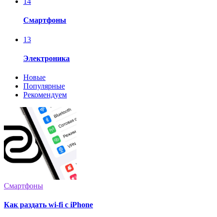
14
Смартфоны
13
Электроника
Новые
Популярные
Рекомендуем
Смартфоны
Как раздать wi-fi с iPhone