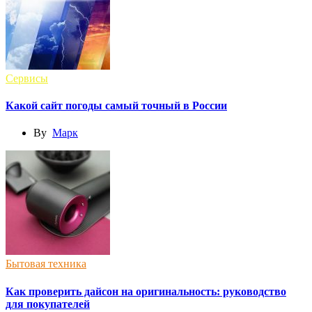
Сервисы
Какой сайт погоды самый точный в России
By
Марк
Бытовая техника
Как проверить дайсон на оригинальность: руководство
для покупателей