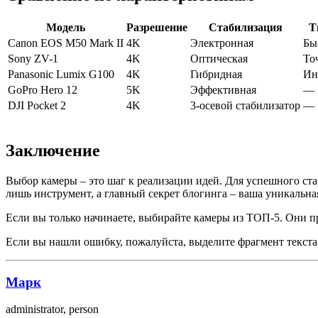
Модель
Разрешение
Стабилизация
Т
Canon EOS M50 Mark II
4K
Электронная
Бы
Sony ZV-1
4K
Оптическая
То
Panasonic Lumix G100
4K
Гибридная
Ин
GoPro Hero 12
5K
Эффективная
—
DJI Pocket 2
4K
3-осевой стабилизатор
—
Заключение
Выбор камеры – это шаг к реализации идей. Для успешного ст
лишь инструмент, а главный секрет блогинга – ваша уникальная
Если вы только начинаете, выбирайте камеры из ТОП-5. Они п
Если вы нашли ошибку, пожалуйста, выделите фрагмент текст
Марк
administrator, person