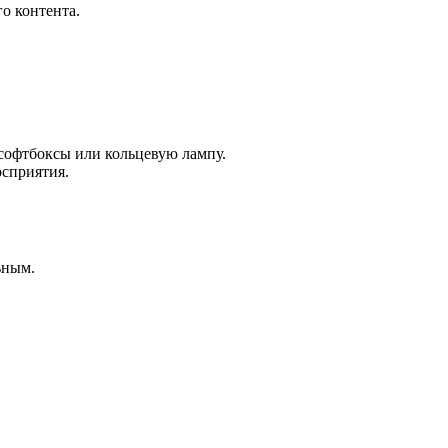
о контента.
 софтбоксы или кольцевую лампу.
осприятия.
ьным.