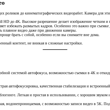
ео
их роликов до кинематографических видеоработ. Камера для эт
ull HD до 4K. Высокое разрешение делает изображение четким и 
ляет избежать размытых кадров. Особенно это важно при съемке
ть плавное видео даже при движении камеры.
проще брать с собой, особенно если вы снимаете вне дома.
венный контент, не вникая в сложные настройки.
бной системой автофокуса, возможностью съемки в 4K и откидны
трая автофокусировка, качественная стабилизация и встроенный
облогинге. Легкая и простая в использовании, с хорошим звуком 
ая, водонепроницаемая, с возможностью записи видео в 5K. По