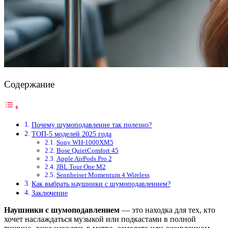
Содержание
Почему шумоподавление так полезно?
ТОП-5 моделей 2025 года
Sony WH-1000XM5
Bose QuietComfort 45
Apple AirPods Pro 2
JBL Tour One M2
Sennheiser Momentum 4 Wireless
Как выбрать наушники с шумоподавлением?
Заключение
Наушники с шумоподавлением
— это находка для тех, кто
хочет наслаждаться музыкой или подкастами в полной