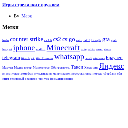
Игры стрелялки с оружием
By
Марк
Метки
counter strike
cs2
cs:go
gta
badu
cs 1.6
esim
fat32
Google
gta6
Minecraft
iphone
hotspot
mail.ru
notepad++
ozon
steam
whatsapp
telegram
Браузер
tik-tok
vk
War Thunder
wi-fi
windows
Яндекс
Такси
Маруся
Медиа плеер
Моноколесо
Обогреватель
Хэллоуин
вк
вконтакте
домофон
мультиварки
мультиварок
переустановка
погода
сбербанк
сбп
стим
текстовый редактор
тик-ток
форматирование