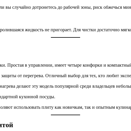
сли вы случайно дотронетесь до рабочей зоны, риск обжечься ми
пролившаяся жидкость не пригорает. Для чистки достаточно мягк
вки. Простая в управлении, имеет четыре конфорки и компактны
защиты от перегрева. Отличный выбор для тех, кто любит эксп
нагрева делают эту модель популярной среди владельцев неболь
андартной кухонной посуды.
ляют использовать плиту как новичкам, так и опытным кулина
итой