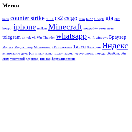
Метки
counter strike
cs2
cs:go
gta
badu
cs 1.6
esim
fat32
Google
gta6
Minecraft
iphone
hotspot
mail.ru
notepad++
ozon
steam
whatsapp
telegram
Браузер
tik-tok
vk
War Thunder
wi-fi
windows
Яндекс
Такси
Маруся
Медиа плеер
Моноколесо
Обогреватель
Хэллоуин
вк
вконтакте
домофон
мультиварки
мультиварок
переустановка
погода
сбербанк
сбп
стим
текстовый редактор
тик-ток
форматирование