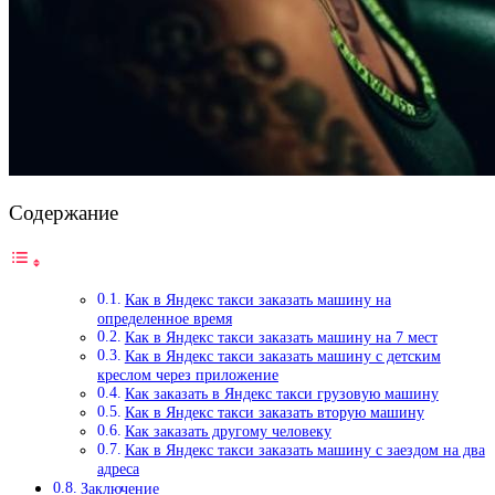
Содержание
Как в Яндекс такси заказать машину на
определенное время
Как в Яндекс такси заказать машину на 7 мест
Как в Яндекс такси заказать машину с детским
креслом через приложение
Как заказать в Яндекс такси грузовую машину
Как в Яндекс такси заказать вторую машину
Как заказать другому человеку
Как в Яндекс такси заказать машину с заездом на два
адреса
Заключение