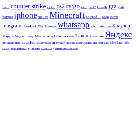
counter strike
cs2
cs:go
gta
badu
cs 1.6
esim
fat32
Google
gta6
Minecraft
iphone
hotspot
mail.ru
notepad++
ozon
steam
whatsapp
telegram
Браузер
tik-tok
vk
War Thunder
wi-fi
windows
Яндекс
Такси
Маруся
Медиа плеер
Моноколесо
Обогреватель
Хэллоуин
вк
вконтакте
домофон
мультиварки
мультиварок
переустановка
погода
сбербанк
сбп
стим
текстовый редактор
тик-ток
форматирование